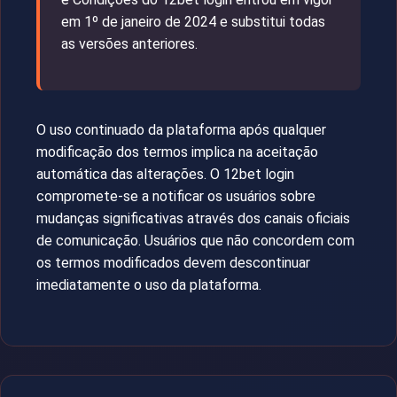
em 1º de janeiro de 2024 e substitui todas
as versões anteriores.
O uso continuado da plataforma após qualquer
modificação dos termos implica na aceitação
automática das alterações. O 12bet login
compromete-se a notificar os usuários sobre
mudanças significativas através dos canais oficiais
de comunicação. Usuários que não concordem com
os termos modificados devem descontinuar
imediatamente o uso da plataforma.