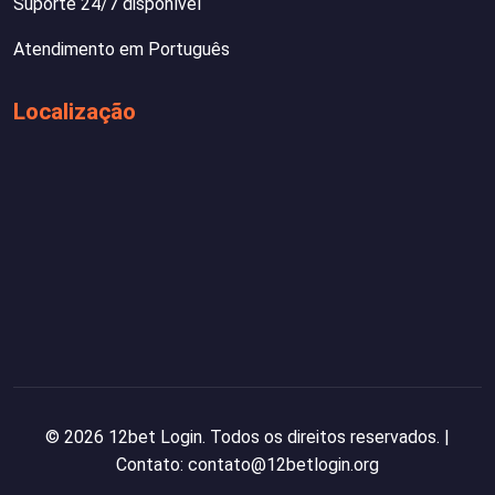
Suporte 24/7 disponível
Atendimento em Português
Localização
© 2026 12bet Login. Todos os direitos reservados. |
Contato:
contato@12betlogin.org