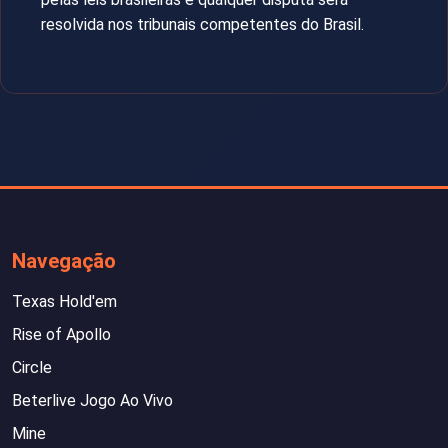
resolvida nos tribunais competentes do Brasil.
Navegação
Texas Hold'em
Rise of Apollo
Circle
Beterlive Jogo Ao Vivo
Mine