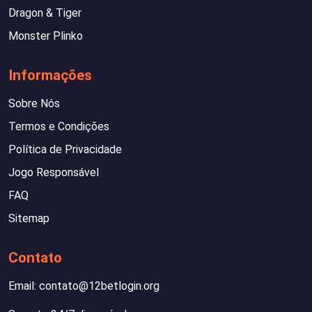
Dragon & Tiger
Monster Plinko
Informações
Sobre Nós
Termos e Condições
Política de Privacidade
Jogo Responsável
FAQ
Sitemap
Contato
Email:
contato@12betlogin.org