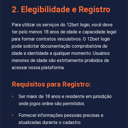
2. Elegibilidade e Registro
Para utilizar os serviços do 12bet login, você deve
ter pelo menos 18 anos de idade e capacidade legal
para formar contratos vinculativos. O 12bet login
pode solicitar documentação comprobatória de
idade e identidade a qualquer momento. Usuários
menores de idade são estritamente proibidos de
acessar nossa plataforma.
Requisitos para Registro:
Ser maior de 18 anos e residente em jurisdição
onde jogos online são permitidos
Fornecer informações pessoais precisas e
atualizadas durante o cadastro