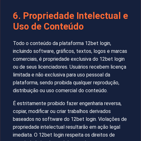
6. Propriedade Intelectual e
Uso de Conteúdo
Todo o conteúdo da plataforma 12bet login,
incluindo software, gráficos, textos, logos e marcas
comerciais, é propriedade exclusiva do 12bet login
ou de seus licenciadores. Usuários recebem licença
limitada e não exclusiva para uso pessoal da
plataforma, sendo proibida qualquer reprodução,
distribuição ou uso comercial do conteúdo.
É estritamente proibido fazer engenharia reversa,
copiar, modificar ou criar trabalhos derivados
baseados no software do 12bet login. Violações de
propriedade intelectual resultarão em ação legal
imediata. O 12bet login respeita os direitos de