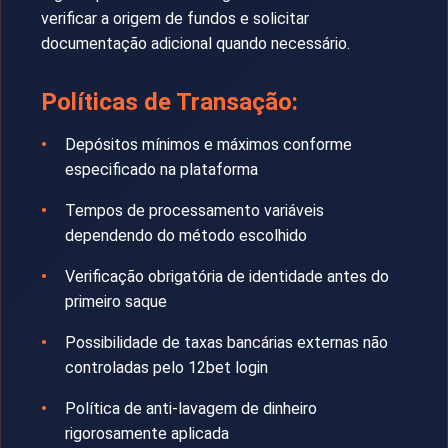
verificar a origem de fundos e solicitar
documentação adicional quando necessário.
Políticas de Transação:
Depósitos mínimos e máximos conforme
especificado na plataforma
Tempos de processamento variáveis
dependendo do método escolhido
Verificação obrigatória de identidade antes do
primeiro saque
Possibilidade de taxas bancárias externas não
controladas pelo 12bet login
Política de anti-lavagem de dinheiro
rigorosamente aplicada