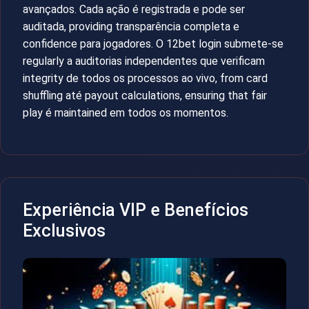
avançados. Cada ação é registrada e pode ser
auditada, providing transparência completa e
confidence para jogadores. O 12bet login submete-se
regularly a auditorias independentes que verificam
integrity de todos os processos ao vivo, from card
shuffling até payout calculations, ensuring that fair
play é maintained em todos os momentos.
Experiência VIP e Benefícios
Exclusivos