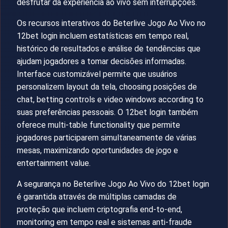
desfrutar da experiência ao vivo sem interrupções.
Os recursos interativos do Beterlive Jogo Ao Vivo no
12bet login incluem estatísticas em tempo real,
histórico de resultados e análise de tendências que
ajudam jogadores a tomar decisões informadas.
Interface customizável permite que usuários
personalizem layout da tela, choosing posições de
chat, betting controls e video windows according to
suas preferências pessoais. O 12bet login também
oferece multi-table functionality que permite
jogadores participarem simultaneamente de várias
mesas, maximizando oportunidades de jogo e
entertainment value.
A segurança no Beterlive Jogo Ao Vivo do 12bet login
é garantida através de múltiplas camadas de
proteção que incluem criptografia end-to-end,
monitoring em tempo real e sistemas anti-fraude