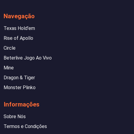
Navegação
Texas Hold'em
Rise of Apollo
Circle
Beterlive Jogo Ao Vivo
Mine
Dragon & Tiger
Monster Plinko
Informações
Sobre Nós
Termos e Condições