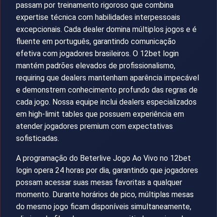
passam por treinamento rigoroso que combina
expertise técnica com habilidades interpessoais
excepcionais. Cada dealer domina múltiplos jogos e é
fluente em português, garantindo comunicação
efetiva com jogadores brasileiros. O 12bet login
mantém padrões elevados de profissionalismo,
requiring que dealers mantenham aparência impecável
e demonstrem conhecimento profundo das regras de
cada jogo. Nossa equipe inclui dealers especializados
em high-limit tables que possuem experiência em
atender jogadores premium com expectativas
sofisticadas.
A programação do Beterlive Jogo Ao Vivo no 12bet
login opera 24 horas por dia, garantindo que jogadores
possam acessar suas mesas favoritas a qualquer
momento. Durante horários de pico, múltiplas mesas
do mesmo jogo ficam disponíveis simultaneamente,