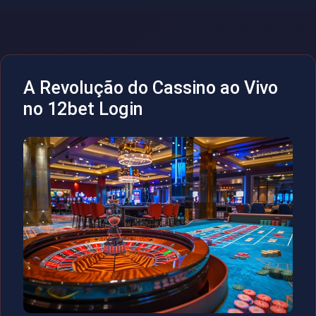
A Revolução do Cassino ao Vivo
no 12bet Login